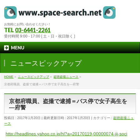
お気軽にお問い合わせください！
TEL
03-6441-2261
受付時間 9:00 - 17:00 [ 土・日・祝日除く ]
MENU
ニュースピックアップ
HOME
»
ニュースピックアップ
»
盗聴盗撮ニュース
»
京都府職員、盗撮で逮捕＝バス停で女子高生を―府警
京都府職員、盗撮で逮捕＝バス停で女子高生を
―府警
投稿日 : 2017年1月20日
最終更新日時 : 2017年1月20日
カテゴリー :
盗聴盗撮ニュ
ース
http://headlines.yahoo.co.jp/hl?a=20170119-00000074-jij-soci