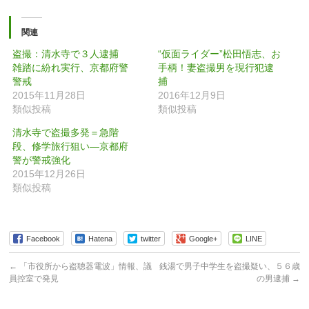
関連
盗撮：清水寺で３人逮捕
“仮面ライダー”松田悟志、お
雑踏に紛れ実行、京都府警
手柄！妻盗撮男を現行犯逮
警戒
捕
2015年11月28日
2016年12月9日
類似投稿
類似投稿
清水寺で盗撮多発＝急階
段、修学旅行狙い—京都府
警が警戒強化
2015年12月26日
類似投稿
Facebook
Hatena
twitter
Google+
LINE
←
「市役所から盗聴器電波」情報、議
銭湯で男子中学生を盗撮疑い、５６歳
員控室で発見
の男逮捕
→